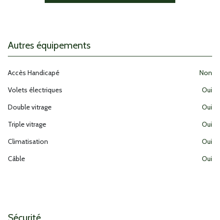
2 salle(s) d'eau
cuisine américaine (équipée)
Autres équipements
Chauffage individuel : autre (autre)
Accès Handicapé
non
1 garage(s)
Volets électriques
oui
Double vitrage
oui
2 parking(s)
Triple vitrage
oui
exposition Sud
Climatisation
oui
Câble
oui
1 niveau(x)
vue Mer et campagne
terrasse
Sécurité