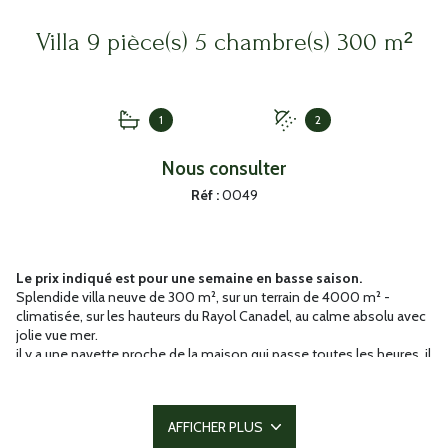
Villa 9 pièce(s) 5 chambre(s) 300 m²
1
2
Nous consulter
Réf :
0049
Le prix indiqué est pour une semaine en basse saison.
Splendide villa neuve de 300 m², sur un terrain de 4000 m² -
climatisée, sur les hauteurs du Rayol Canadel, au calme absolu avec
jolie vue mer.
il y a une navette proche de la maison qui passe toutes les heures, il
est donc possible de tout faire à pied.
Une superbe piscine de 11m X 5m chauffée avec un vaste espace et
ses transats.
AFFICHER PLUS
4 jolies chambres, dont une suite parentale + 1 chambre avec lits