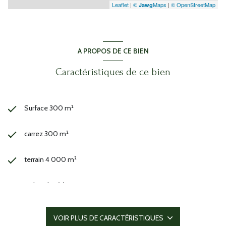
Leaflet
|
©
Maps
|
© OpenStreetMap
Jawg
A PROPOS DE CE BIEN
Caractéristiques de ce bien
Surface 300 m²
carrez 300 m²
terrain 4 000 m²
5 chambre(s)
1 salle(s) de bain
VOIR PLUS DE CARACTÉRISTIQUES