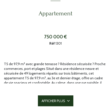
Appartement
750 000 €
Réf
1301
T5 de 97,9 m² avec grande terrasse ? Résidence sécurisée ? Proche
commerces, port et plages Situé dans une résidence neuve et
sécurisée de 49 logements répartis sur trois bâtiments, cet
appartement T5 de 97,9 m², au 3e et dernier étage, offre un cadre
de vie spacieux et confortable. Au calme, dans une rue paisible, il
bénéficie d?un emplacement idéal à proximité immédiate des
commerces, des commodités, du port et des plages, accessibles à
pied. L?espace de vie se compose d?un salon-séjour de 30 m²,
AFFICHER PLUS
lumineux et convivial, qui s?ouvre sur une grande terrasse de 60,5
m² exposée sud et ouest, parfaite pour profiter du soleil. L?