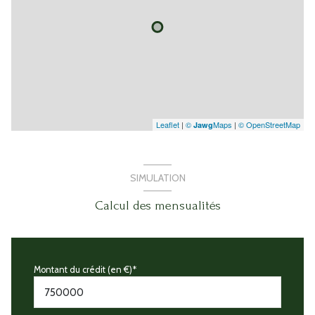
Leaflet
|
©
Maps
|
© OpenStreetMap
Jawg
SIMULATION
Calcul des mensualités
Montant du crédit (en €)*