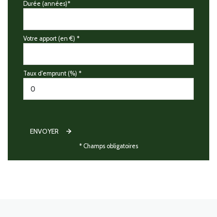
Durée (années)*
Votre apport (en €) *
Taux d'emprunt (%) *
ENVOYER
* Champs obligatoires