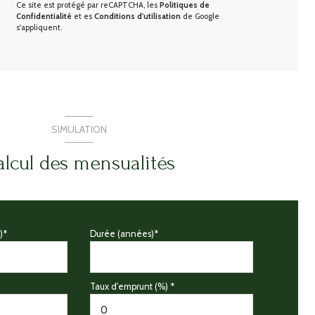
Ce site est protégé par reCAPTCHA, les
Politiques de
Confidentialité
et es
Conditions d'utilisation
de Google
s'appliquent.
SIMULATION
lcul des mensualités
)*
Durée (années)*
Taux d'emprunt (%) *