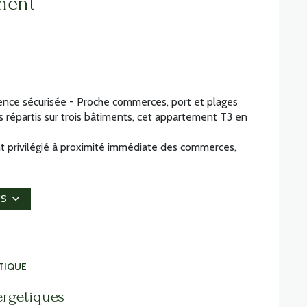
ment
dence sécurisée - Proche commerces, port et plages
 répartis sur trois bâtiments, cet appartement T3 en
nt privilégié à proximité immédiate des commerces,
'espace de vie se compose d'un salon-séjour de 27 m²,
² et un jardin privatif de 63,3 m², exposés sud et
se de deux chambres spacieuses et d'un WC séparé.
US
 réduits.
ont disponibles sur le site Géorisques :
TIQUE
ergetiques