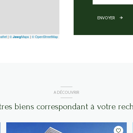
ENVOYER
aflet
|
©
Maps
|
© OpenStreetMap
Jawg
A DÉCOUVRIR
utres biens correspondant à votre rec