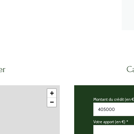
er
Ca
+
Montant du crédit (en €
−
Votre apport (en €) *