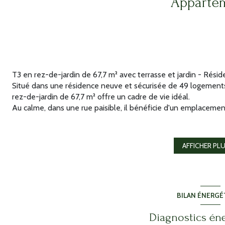
Apparte
T3 en rez-de-jardin de 67,7 m² avec terrasse et jardin - Rési
Situé dans une résidence neuve et sécurisée de 49 logements
rez-de-jardin de 67,7 m² offre un cadre de vie idéal.
Au calme, dans une rue paisible, il bénéficie d'un emplaceme
des commodités, du port et des plages, accessibles à pied. L
lumineux et fonctionnel, qui s'ouvre sur une terrasse de 10,1 m
ouest, parfaits pour profiter du soleil. L'appartement dispo
AFFICHER PL
Deux stationnements en sous-sol sont inclus. Frais de notaire
Les informations sur les risques auxquels ce bien est exposé s
www.georisques.gouv.fr.
Annonce proposée par un agent commercial
BILAN ÉNERGÉ
Diagnostics én