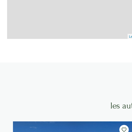
Le
les a