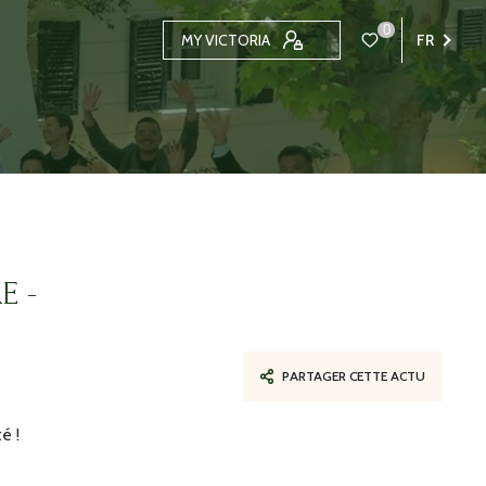
0
MY VICTORIA
FR
E -
PARTAGER CETTE ACTU
é !