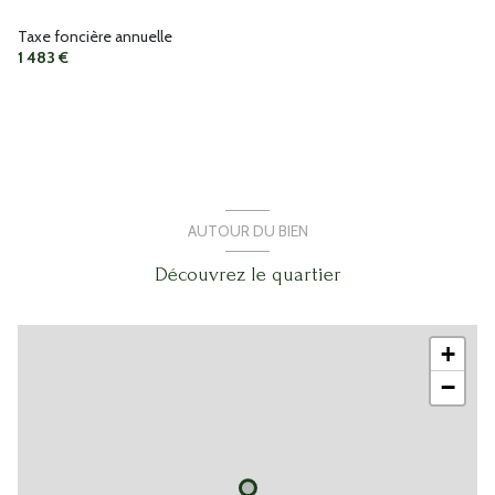
w.c.
1 m²
Taxe foncière annuelle
1 483 €
w.c.
1 m²
AUTOUR DU BIEN
Découvrez le quartier
+
−