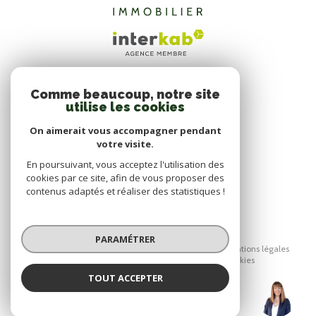
Comme beaucoup, notre site
ADHÉRENTS
utilise les cookies
NOUS ADHÉRONS
On aimerait vous accompagner pendant
votre visite.
En poursuivant, vous acceptez l'utilisation des
cookies par ce site, afin de vous proposer des
contenus adaptés et réaliser des statistiques !
© 2026 | Tous droits réservés
PARAMÉTRER
Nos honoraires
Nos partenaires
Mentions légales
Admin
Politique RGPD
Cookies
TOUT ACCEPTER
Réalisé par :
DE SIMON
Agence