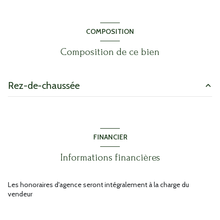
COMPOSITION
Composition de ce bien
Rez-de-chaussée
w.c.
1 m²
w.c.
1 m²
FINANCIER
w.c.
1 m²
Informations financières
w.c.
1 m²
w.c.
1 m²
Les honoraires d'agence seront intégralement à la charge du
vendeur
w.c.
1 m²
w.c.
1 m²