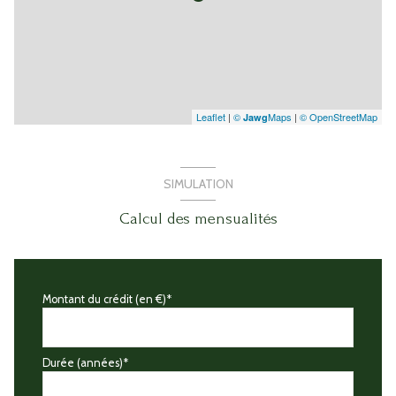
Leaflet
|
©
Maps
|
© OpenStreetMap
Jawg
SIMULATION
Calcul des mensualités
Montant du crédit (en €)*
Durée (années)*