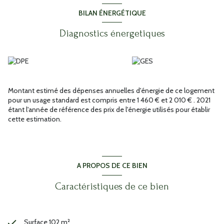
trouve à seulement 5 minutes à pied du centre-ville. À moins de 17
km se trouve l'accès aux autoroutes A8 et A57. Des restaurants, des
BILAN ÉNERGÉTIQUE
magasins, etc. sont également présents à Carcès. Le plus
magnifique village de France, Cotignac, est situé à seulement 10
Diagnostics énergetiques
minutes en voiture. Les informations sur les risques auxquels ce
bien est exposé sont disponibles sur le site Géorisques :
www.georisques.gouv.fr. Découvrez toutes les originalités de cette
maison à vendre en prenant rendez-vous avec notre agence
immobilière KW VICTORIA.
Annonce proposée par un agent commercial
Montant estimé des dépenses annuelles d'énergie de ce logement
pour un usage standard est compris entre 1 460 € et 2 010 € . 2021
étant l'année de référence des prix de l'énergie utilisés pour établir
cette estimation.
A PROPOS DE CE BIEN
Caractéristiques de ce bien
Surface 102 m²