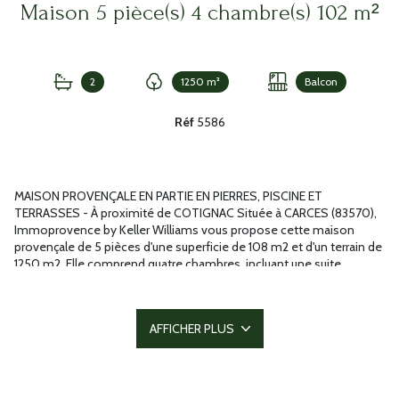
Maison 5 pièce(s) 4 chambre(s) 102 m²
2
1250 m²
Balcon
Réf
5586
MAISON PROVENÇALE EN PARTIE EN PIERRES, PISCINE ET
TERRASSES - À proximité de COTIGNAC Située à CARCES (83570),
Immoprovence by Keller Williams vous propose cette maison
provençale de 5 pièces d'une superficie de 108 m2 et d'un terrain de
1250 m2. Elle comprend quatre chambres, incluant une suite
parentale à l'étage avec salle d?eau équipée et une magnifique
terrasse. Au RDC : Une salle de séjour comprenant une cuisine
américaine équipée, trois chambres et une salle de bains. À
AFFICHER PLUS
l'extérieur se trouvent la magnifique piscine, la terrasse équipée
d'une cuisine d'été, le barbecue, et bien d'autres encore. Idéal pour
savourer les vacances sous le soleil. Ce bien possède deux garages
et deux places de stationnement pour les véhicules. La maison se