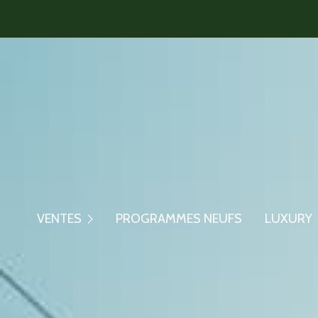
Maisons/Villas
Appartements
Maisons/Villa
VENTES
PROGRAMMES NEUFS
LUXURY
Biens En Viager
Appartement
Biens Commerciaux
Ventes Confid
Autres Biens