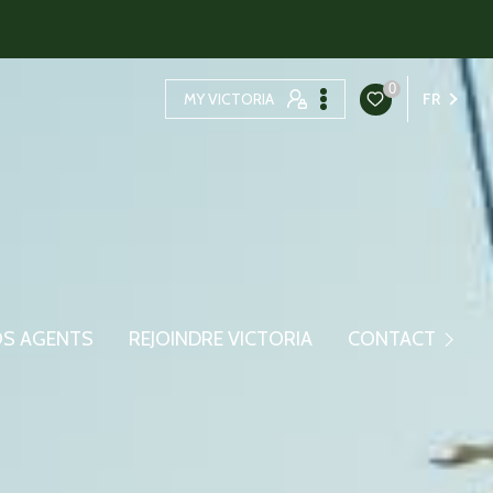
0
MY VICTORIA
FR
Contacter Le Syndic
S AGENTS
REJOINDRE VICTORIA
CONTACT
Contacter La Gestion
Contacter La Transact