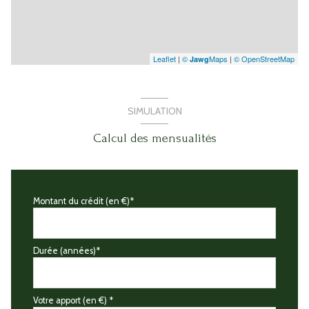
Leaflet
|
©
Maps
|
© OpenStreetMap
Jawg
SIMULATION
Calcul des mensualités
Montant du crédit (en €)*
Durée (années)*
Votre apport (en €) *