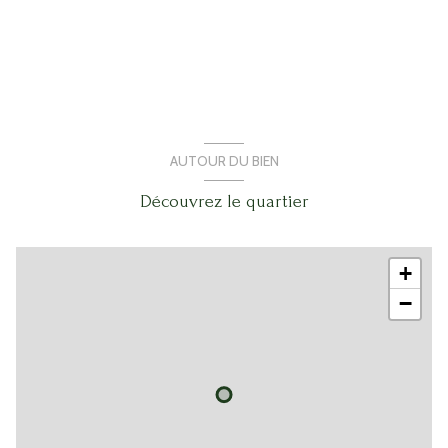
1 garage(s)
2 parking(s)
exposition Ouest
2 niveau(x)
AUTOUR DU BIEN
Découvrez le quartier
piscinable
+
−