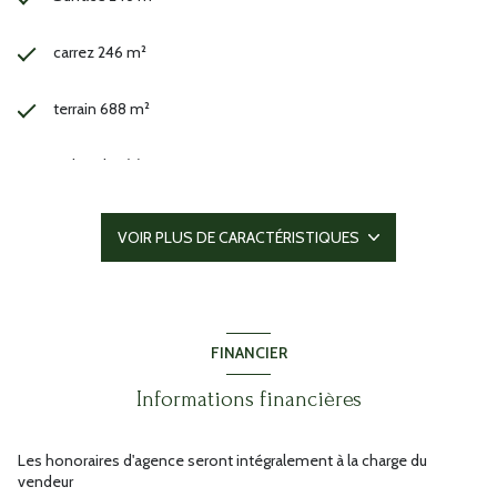
carrez 246 m²
terrain 688 m²
3 chambre(s)
1 salle(s) d'eau
VOIR PLUS DE CARACTÉRISTIQUES
construit en 1979
cuisine séparée (semi-équipée)
FINANCIER
Chauffage : (climatisation)
Informations financières
Chauffage individuel : convecteur (electrique)
Les honoraires d'agence seront intégralement à la charge du
vendeur