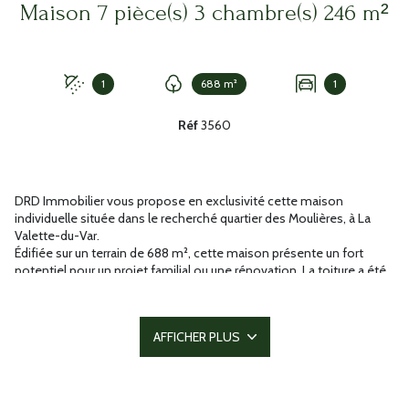
Maison 7 pièce(s) 3 chambre(s) 246 m²
1
688 m²
1
Réf
3560
DRD Immobilier vous propose en exclusivité cette maison
individuelle située dans le recherché quartier des Moulières, à La
Valette-du-Var.
Édifiée sur un terrain de 688 m², cette maison présente un fort
potentiel pour un projet familial ou une rénovation. La toiture a été
refaite en 2017, vous permettant d’envisager les travaux de remise
au goût du jour en toute tranquillité.
L’espace de vie se situe à l’étage et comprend un grand séjour
AFFICHER PLUS
lumineux, une cuisine séparée, ainsi que trois chambres, une salle
d'eau et un Wc séparé. L’agencement se prête facilement à une
ouverture totale pour créer une pièce de vie moderne et spacieuse.
Le rez-de-chaussée est un atout rare sur le secteur : un garage de