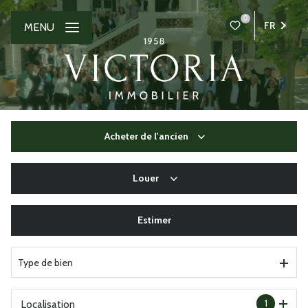
0
FR
MENU
Acheter
de l'ancien
Louer
De l'ancien
Du neuf
Estimer
à l'année
De l'immo pro
En saisonnier
Type de bien
De l'immo pro
1
Localisation