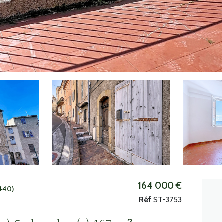
164 000 €
440)
Réf
ST-3753