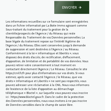
ENVOYER
Les informations recueillies sur ce formulaire sont enregistrées
dans un fichier informatisé par La Boite Immo agissant comme
Sous-traitant du traitement pour la gestion de la
clientèle/prospects de l'Agence / du Réseau qui reste
Responsable du Traitement de vos Données personnelles. La
base légale du traitement repose sur l'intérêt légitime de
l'Agence / du Réseau. Elles sont conservées jusqu'à demande
de suppression et sont destinées à l'Agence / au Réseau.
Conformément à la loi « informatique et libertés », vous
disposez des droits d’accès, de rectification, d’effacement,
d’opposition, de limitation et de portabilité de vos données. Vous
pouvez retirer votre consentement à tout moment en
contactant directement l’Agence / Le Réseau. Consultez le site
https://cnil.fr/fr
pour plus d’informations sur vos droits. Si vous
estimez, après avoir contacté l'Agence / le Réseau, que vos
droits « Informatique et Libertés » ne sont pas respectés, vous
pouvez adresser une réclamation à la CNIL. Nous vous informons
de l’existence de la liste d'opposition au démarchage
téléphonique « Bloctel », sur laquelle vous pouvez vous inscrire
ici :
https://www.bloctel.gouv.fr
. Dans le cadre de la protection
des Données personnelles, nous vous invitons à ne pas inscrire
de Données sensibles dans le champ de saisie libre.