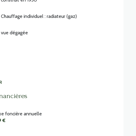
Chauffage individuel : radiateur (gaz)
vue dégagée
R
inancières
xe foncière annuelle
9 €