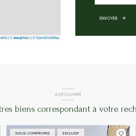
ENVOYER
aflet
|
©
Maps
|
© OpenStreetMap
Jawg
A DÉCOUVRIR
utres biens correspondant à votre rec
SOUS-COMPROMIS
EXCLUSIF