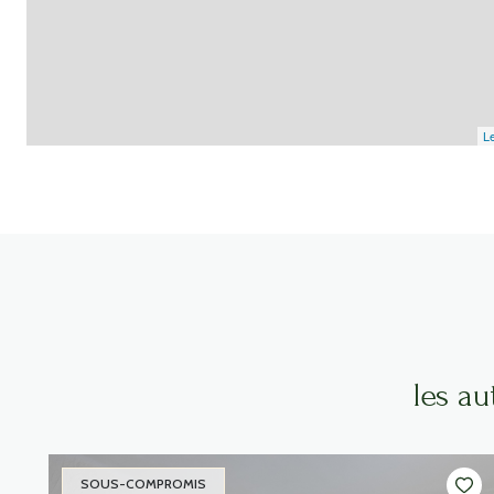
Le
les a
SOUS-COMPROMIS