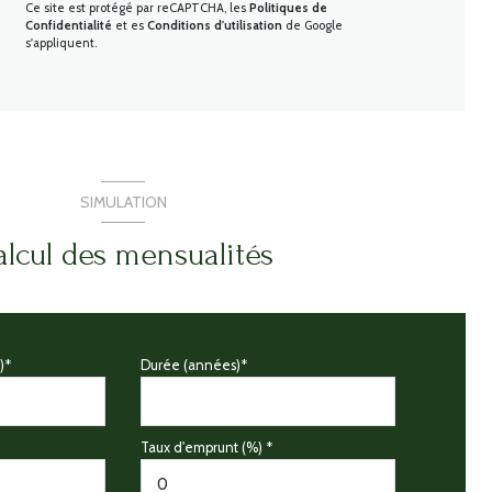
Ce site est protégé par reCAPTCHA, les
Politiques de
Confidentialité
et es
Conditions d'utilisation
de Google
s'appliquent.
SIMULATION
lcul des mensualités
)*
Durée (années)*
Taux d'emprunt (%) *