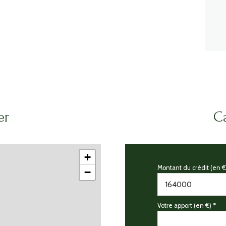
er
Ca
+
Montant du crédit (en €
−
Votre apport (en €) *