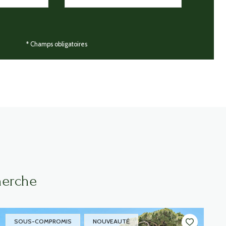
* Champs obligatoires
herche
SOUS-COMPROMIS
NOUVEAUTÉ