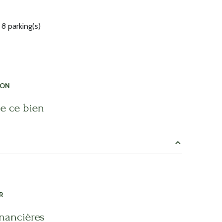
8 parking(s)
ION
e ce bien
22.2 m²
22.2 m²
R
22.2 m²
inancières