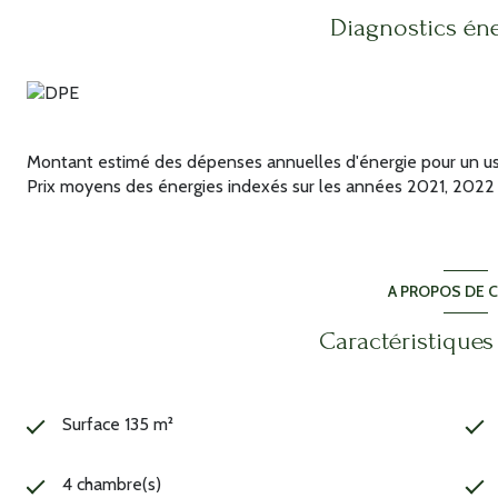
places de stationnement supplémentaires - Portail électrique C
Diagnostics én
idéalement située pour profiter de la tranquillité tout en re
venir découvrir cette magnifique maison qui ne manquera pas d
auxquels ce bien est exposé sont disponibles sur le site Géor
Annonce proposée par un agent commercial
Les informations sur les risques auxquels ce bien est exposé s
Montant estimé des dépenses annuelles d'énergie pour un usa
Prix moyens des énergies indexés sur les années 2021, 202
A PROPOS DE C
Caractéristiques
Surface 135 m²
4 chambre(s)