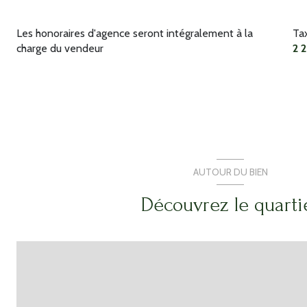
garage
Les honoraires d'agence seront intégralement à la
Ta
garage
charge du vendeur
2 
garage
garage
garage
garage
garage
AUTOUR DU BIEN
garage
Découvrez le quarti
garage
garage