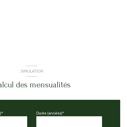
SIMULATION
lcul des mensualités
)*
Durée (années)*