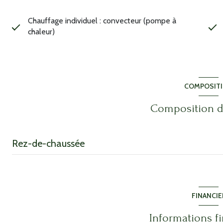
Chauffage individuel : convecteur (pompe à
chaleur)
COMPOSIT
Composition d
Rez-de-chaussée
garage
garage
FINANCIE
garage
Informations f