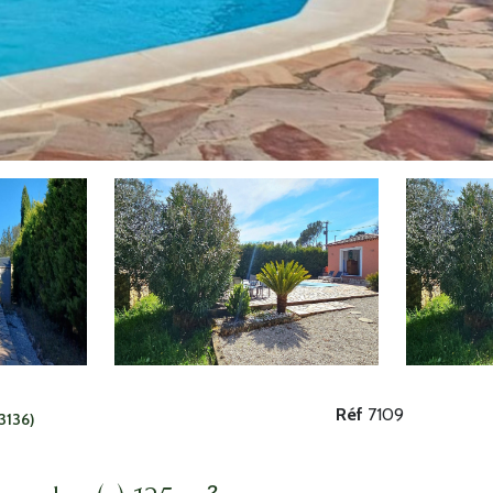
Réf
7109
3136)