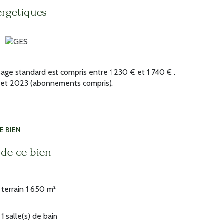
ette villa est un véritable havre de paix,
ergetiques
stant proche des commodités. N'attendez plus pour
e vous séduire ! Les informations sur les risques
isques : www.georisques.gouv.fr.
ont disponibles sur le site
Géorisques
ge standard est compris entre 1 230 € et 1 740 € .
2 et 2023 (abonnements compris).
E BIEN
 de ce bien
terrain 1 650 m²
1 salle(s) de bain