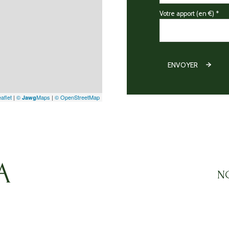
Votre apport (en €) *
ENVOYER
aflet
|
©
Maps
|
© OpenStreetMap
Jawg
N