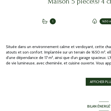
1
1650 
Située dans un environnement calme et verdoyant, cette char
atouts et son confort. Implantée sur un terrain de 1650 m², ell
d'une dépendance de 17 m², ainsi que d'un garage spacieux. L
de vie lumineuse, avec cheminée, et cuisine ouverte. Vous ap
cette maison, équipée de la climatisation pour un confort opti
chambres spacieuses, d'une salle de bains et d'une douche, off
En complément, la dépendance propose une chambre supplémen
AFFICHER PL
recevoir des invités ou aménager un espace personnel. Le terra
pour plus de sécurité et un grand garage avec buanderie at
places de stationnement supplémentaires sur la parcelle. Carac
chambres, 1 salle de bains et 1 salle d'eau - Grande pièce de 
BILAN ÉNERGÉ
Vue dégagée et calme absolu - Piscine et jardin - Dépendance