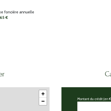
22.2 m²
xe foncière annuelle
22.2 m²
265 €
22.2 m²
22.2 m²
22.2 m²
22.2 m²
22.2 m²
22.2 m²
er
Ca
22.2 m²
22.2 m²
+
Montant du crédit (en €
−