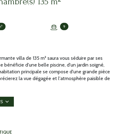
Maison 5 pièce(s) 4 chambre(s) 135 m²
m²
9
mante villa de 135 m² saura vous séduire par ses
e bénéficie d'une belle piscine, d'un jardin soigné,
'habitation principale se compose d'une grande pièce
précierez la vue dégagée et l'atmosphère paisible de
mal tout au long de l'année. La villa dispose de 3
rant ainsi un cadre de vie agréable et fonctionnel.
taire avec sa salle d'eau privée, idéale pour
US
in, entièrement clôturé, offre un portail électrique
tenante. Vous disposerez également de nombreuses
téristiques principales : - 135 m² habitables - 3
vie avec cheminée - Cuisine ouverte - Climatisation -
TIQUE
 de 17 m² avec chambre et salle d'eau - Garage et