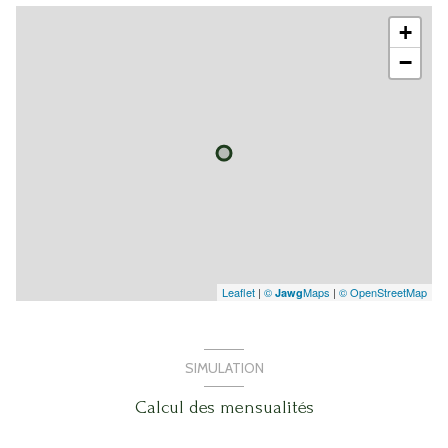
+
−
Leaflet
|
©
Maps
|
© OpenStreetMap
Jawg
SIMULATION
Calcul des mensualités