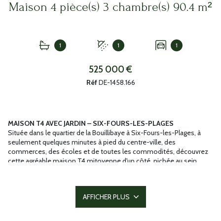
Maison 4 pièce(s) 3 chambre(s) 90.4 m²
1
1
1
525 000 €
Réf
DE-1458.166
MAISON T4 AVEC JARDIN – SIX-FOURS-LES-PLAGES
Située dans le quartier de la Bouillibaye à Six-Fours-les-Plages, à
seulement quelques minutes à pied du centre-ville, des
commerces, des écoles et de toutes les commodités, découvrez
cette agréable maison T4 mitoyenne d'un côté, nichée au sein
d'une résidence de standing, au calme, dans un environnement
résidentiel privilégié.
D'une surface habitable de 90,4 m², cette maison offre au rez-de-
AFFICHER PLUS
chaussée un bel espace de vie lumineux avec séjour et cuisine
ouverte, idéal pour partager des moments conviviaux en famille.
Une buanderie ainsi qu'un WC indépendant complètent ce niveau.