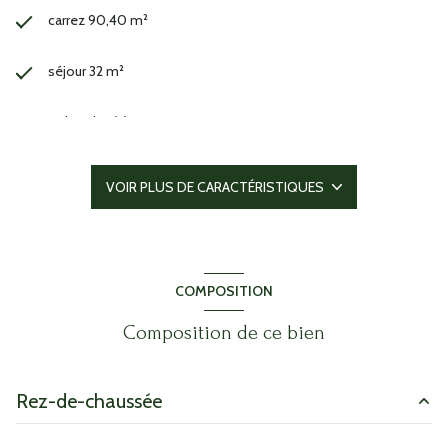
carrez 90,40 m²
séjour 32 m²
3 chambre(s)
1 salle(s) de bain
VOIR PLUS DE CARACTÉRISTIQUES
1 salle(s) d'eau
cuisine américaine (équipée)
COMPOSITION
Chauffage individuel : air pulsé (climatisation)
Composition de ce bien
1 garage(s)
Rez-de-chaussée
exposition Ouest