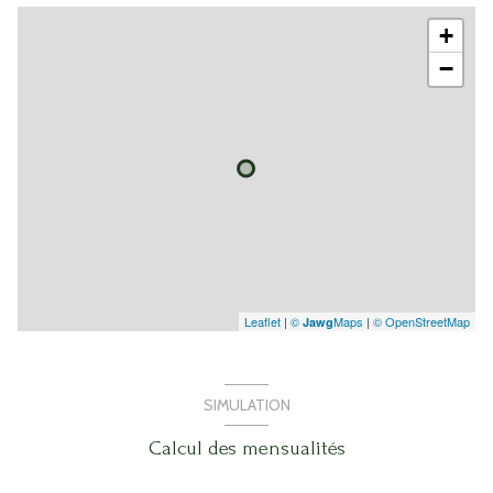
+
−
Leaflet
|
©
Maps
|
© OpenStreetMap
Jawg
SIMULATION
Calcul des mensualités