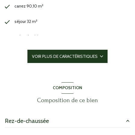
carrez 90,10 m²
séjour 32 m²
3 chambre(s)
1 salle(s) de bain
VOIR PLUS DE CARACTÉRISTIQUES
1 salle(s) d'eau
cuisine américaine (équipée)
COMPOSITION
Chauffage individuel : air pulsé (climatisation)
Composition de ce bien
1 garage(s)
Rez-de-chaussée
exposition Ouest