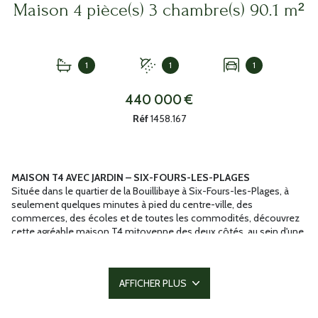
Maison 4 pièce(s) 3 chambre(s) 90.1 m²
1
1
1
440 000 €
Réf
1458.167
MAISON T4 AVEC JARDIN – SIX-FOURS-LES-PLAGES
Située dans le quartier de la Bouillibaye à Six-Fours-les-Plages, à
seulement quelques minutes à pied du centre-ville, des
commerces, des écoles et de toutes les commodités, découvrez
cette agréable maison T4 mitoyenne des deux côtés, au sein d'une
résidence de standing, au calme, dans un environnement
résidentiel privilégié.
D'une surface habitable de 90,1 m², cette maison offre au rez-de-
AFFICHER PLUS
chaussée un bel espace de vie lumineux avec séjour et cuisine
ouverte, idéal pour partager des moments conviviaux en famille.
Une buanderie ainsi qu'un WC indépendant complètent ce niveau.