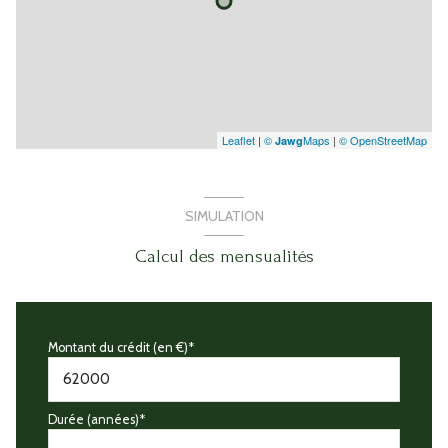
Leaflet
|
©
Maps
|
© OpenStreetMap
Jawg
SIMULATION
Calcul des mensualités
Montant du crédit (en €)*
Durée (années)*