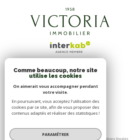
Comme beaucoup, notre site
ADHÉRENTS
utilise les cookies
NOUS ADHÉRONS
On aimerait vous accompagner pendant
votre visite.
En poursuivant, vous acceptez l'utilisation des
cookies par ce site, afin de vous proposer des
contenus adaptés et réaliser des statistiques !
© 2026 | Tous droits réservés
PARAMÉTRER
Nos honoraires
Nos partenaires
Mentions légales