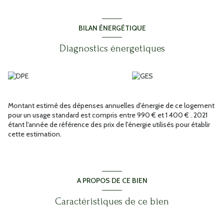
1 salle d'eau avec toilettes.
La maison possède à l'extérieur une cour située devant la maison et
un jardin situé derrière
BILAN ÉNERGÉTIQUE
. En partant d'une valeur libre du bien de 400 000 euros,
l'acquisition de ce viager occcupé est avec un bouquet de 62 000
Diagnostics énergetiques
euros HAI, et d'une rente viagère mensuelle de 1088.13 euros.
Honoraires agence à la charge du vendeur.
Secteur prisé, Investissement maitrisé.
Les informations sur les risques auxquels ce bien est exposé sont
disponibles sur le site Géorisques : www.georisques.gouv.fr.
Contactez votre agence immobilière VICTORIA immobilier pour
Montant estimé des dépenses annuelles d'énergie de ce logement
obtenir de plus amples renseignements sur cette maison à vendre
pour un usage standard est compris entre 990 € et 1 400 € . 2021
à SIX FOURS LES PLAGES.
étant l'année de référence des prix de l'énergie utilisés pour établir
Annonce proposée par un agent commercial
cette estimation.
A PROPOS DE CE BIEN
Caractéristiques de ce bien