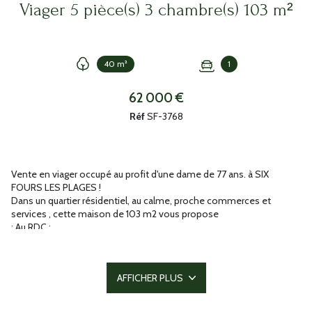
Viager 5 pièce(s) 3 chambre(s) 103 m²
40 m²
1
62 000 €
Réf
SF-3768
Vente en viager occupé au profit d'une dame de 77 ans. à SIX
FOURS LES PLAGES !
Dans un quartier résidentiel, au calme, proche commerces et
services , cette maison de 103 m2 vous propose
: Au RDC :
1 vaste séjour ouvert sur cuisine équipée aménagée,
1 salle à manger,
1 salle d'eau avec toilettes,
AFFICHER PLUS
Dressing A l'étage :
1 dégagement,
3 grandes chambres dont 2 avec loggia,