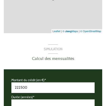
Leaflet
|
©
Maps
|
© OpenStreetMap
Jawg
SIMULATION
Calcul des mensualités
Montant du crédit (en €)*
Durée (années)*