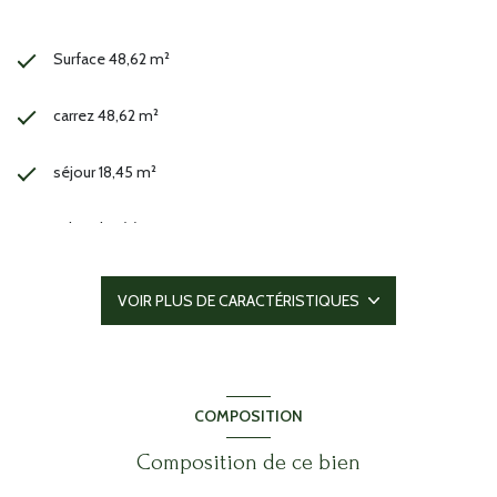
Surface 48,62 m²
carrez 48,62 m²
séjour 18,45 m²
1 chambre(s)
1 salle(s) de bain
VOIR PLUS DE CARACTÉRISTIQUES
1 salle(s) d'eau
construit en 1982
COMPOSITION
cuisine séparée (équipée)
Composition de ce bien