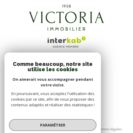
Comme beaucoup, notre site
ADHÉRENTS
utilise les cookies
NOUS ADHÉRONS
On aimerait vous accompagner pendant
votre visite.
En poursuivant, vous acceptez l'utilisation des
cookies par ce site, afin de vous proposer des
contenus adaptés et réaliser des statistiques !
© 2026 | Tous droits réservés
PARAMÉTRER
Nos honoraires
Nos partenaires
Mentions légales