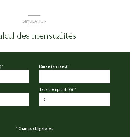
SIMULATION
lcul des mensualités
)*
Durée (années)*
Taux d'emprunt (%) *
* Champs obligatoires