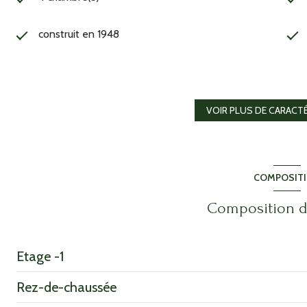
construit en 1948
Chauffage individuel : radiateur (electrique)
2 côté(s) mitoyen(s)
VOIR PLUS DE CARACT
vue Rue
COMPOSIT
terrasse
Composition d
Etage -1
Rez-de-chaussée
sous-sol