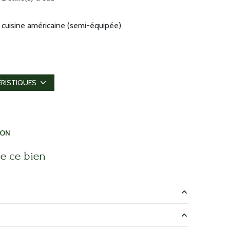
cuisine américaine (semi-équipée)
exposition Ouest
4 niveau(x)
ÉRISTIQUES
cave
ION
e ce bien
13 m²