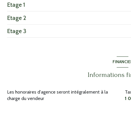
Etage 1
entrée
Etage 2
WC
Palier
Etage 3
salle d'eau
chambre
Palier
chambre
salon/sejour
Palier
cuisine
Salle d'eau + wc
FINANCIE
chambre
Informations f
chambre
Les honoraires d'agence seront intégralement à la
Ta
charge du vendeur
1 