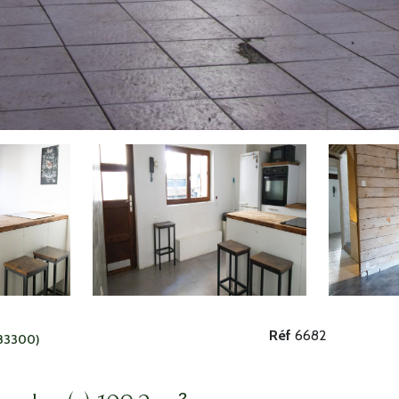
Réf
6682
83300)