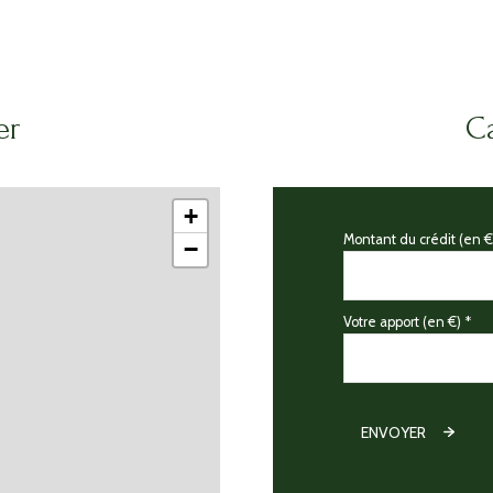
er
Ca
+
Montant du crédit (en €
−
Votre apport (en €) *
ENVOYER