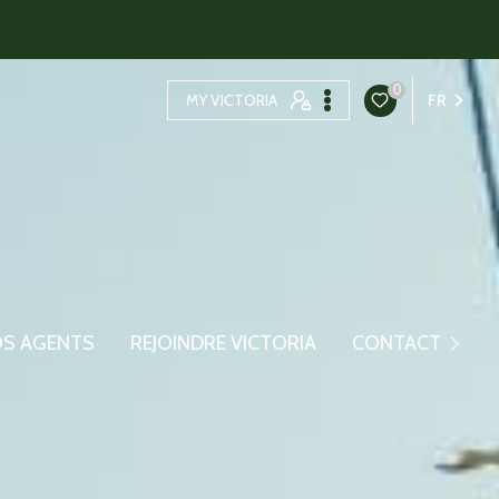
0
MY VICTORIA
FR
Contacter Le Syndic
S AGENTS
REJOINDRE VICTORIA
CONTACT
Contacter La Gestion
Contacter La Transact