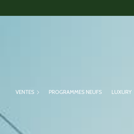
Maisons/Villas
Appartements
Maisons/Villa
VENTES
PROGRAMMES NEUFS
LUXURY
Biens En Viager
Appartement
Biens Commerciaux
Ventes Confid
Autres Biens