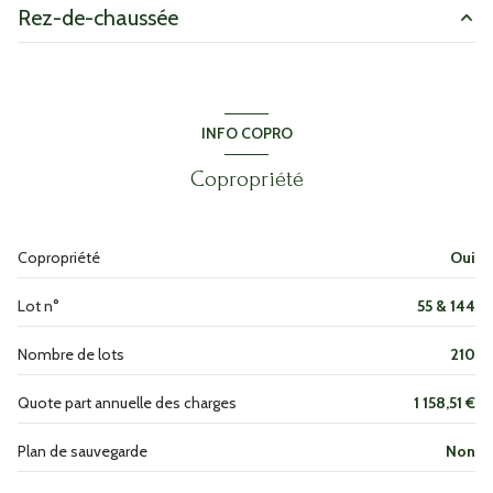
Rez-de-chaussée
exposition Ouest
salon/sejour
16.14 m²
1 niveau(x)
salle de bain
4.33 m²
INFO COPRO
WC
2.48 m²
ascenseur
Copropriété
chambre
11.92 m²
terrasse
terrasse
5.86 m²
Copropriété
Oui
accès handicapé
entrée
4.40 m²
Lot n°
55 & 144
Nombre de lots
210
Quote part annuelle des charges
1 158,51 €
Plan de sauvegarde
Non