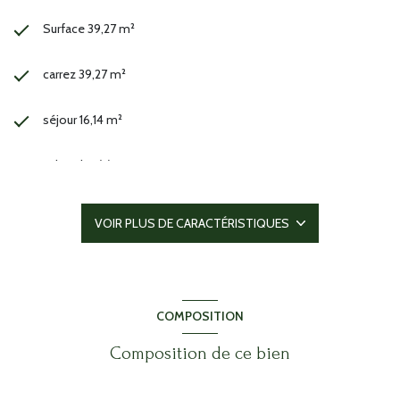
Surface 39,27 m²
carrez 39,27 m²
séjour 16,14 m²
1 chambre(s)
1 salle(s) de bain
VOIR PLUS DE CARACTÉRISTIQUES
construit en 2010
cuisine américaine (semi-équipée)
COMPOSITION
Chauffage individuel : convecteur (electrique)
Composition de ce bien
1 garage(s)