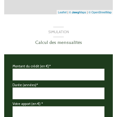
Leaflet
|
©
Maps
|
© OpenStreetMap
Jawg
SIMULATION
Calcul des mensualités
Montant du crédit (en €)*
Durée (années)*
Votre apport (en €) *