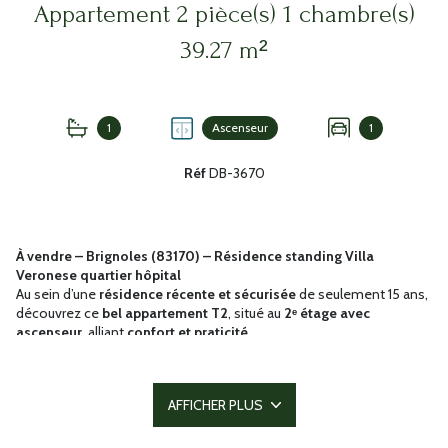
Appartement 2 pièce(s) 1 chambre(s)
39.27 m²
1
Ascenseur
1
Réf
DB-3670
À vendre – Brignoles (83170) – Résidence standing Villa
Veronese quartier hôpital
Au sein d’une
résidence récente et sécurisée
de seulement 15 ans,
découvrez ce
bel appartement T2
, situé au
2ᵉ étage avec
ascenseur
, alliant
confort et praticité
.
D’une
surface confortable
, il se compose d’une
entrée
accueillante
, d’un
séjour lumineux
prolongé par une
terrasse
agréable
, d’une
cuisine aménagée
, d’une
chambre avec placard
et
AFFICHER PLUS
d’une
salle d’eau avec WC
.
Les équipements de confort comprennent
eau chaude, eau
froide et chauffage individuels
, garantissant un quotidien