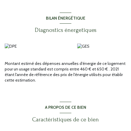
agréable.
Un
garage privatif
complète ce bien, situé dans une copropriété
bien entretenue
, proche de
toutes commodités
, commerces et
BILAN ÉNERGÉTIQUE
services.
Idéal pour une résidence principale ou un investissement
Diagnostics énergetiques
sécurisé dans un secteur recherché.
Les informations sur les risques auxquels ce bien est exposé sont
disponibles sur le site Géorisques : www.georisques.gouv.fr.
Annonce proposée par un agent commercial
Montant estimé des dépenses annuelles d'énergie de ce logement
pour un usage standard est compris entre 460 € et 650 € . 2021
étant l'année de référence des prix de l'énergie utilisés pour établir
cette estimation.
A PROPOS DE CE BIEN
Caractéristiques de ce bien