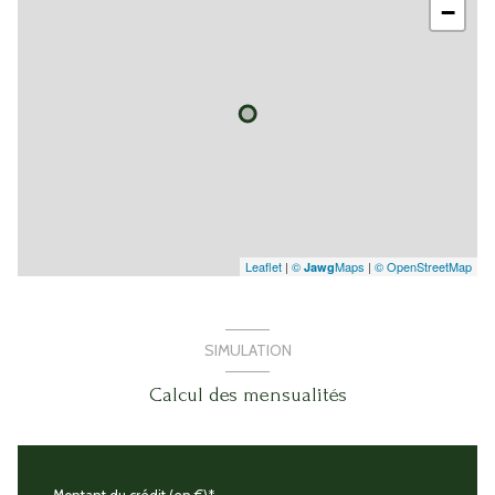
−
Leaflet
|
©
Maps
|
© OpenStreetMap
Jawg
SIMULATION
Calcul des mensualités