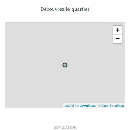
Découvrez le quartier
+
−
Leaflet
|
©
Maps
|
© OpenStreetMap
Jawg
SIMULATION