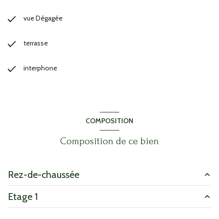
vue Dégagée
terrasse
interphone
COMPOSITION
Composition de ce bien
Rez-de-chaussée
Etage 1
entrée
8.52 m²
WC
1.7 m²