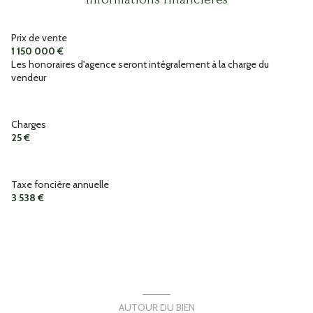
Salle de billard
66.67 m²
cellier
9.89 m²
Prix de vente
1 150 000 €
Séjour/Salle à Manger/Cuisine
33.5 m²
Les honoraires d'agence seront intégralement à la charge du
vendeur
Salle d'eau+WC
3.59 m²
Charges
25 €
Taxe foncière annuelle
3 538 €
AUTOUR DU BIEN