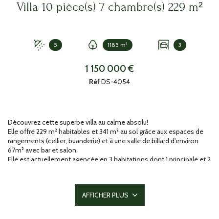
Villa 10 pièce(s) 7 chambre(s) 229 m²
5
1185 m²
3
1 150 000 €
Réf
DS-4054
Découvrez cette superbe villa au calme absolu!
Elle offre 229 m² habitables et 341 m² au sol grâce aux espaces de
rangements (cellier, buanderie) et à une salle de billard d'environ
67m² avec bar et salon.
Elle est actuellement agencée en 3 habitations dont 1 principale et 2
pour la location saisonnière. Chaque habitation bénéficie de son
accès privatif et de terrasses privatives.
Quelques précisions sur les configurations:
AFFICHER PLUS
- 1 habitation principale en rez-de-chaussée avec 2 chambres, 1
grand salon/séjour, 1 cuisine indépendante, salle d'eau et terrasse,
- 1 habitation en rez-de-chaussée avec salon/salle à