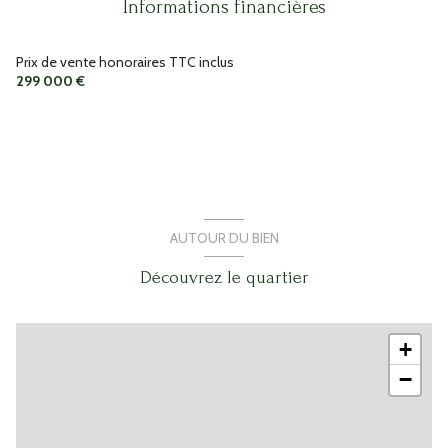
Informations financières
chambre
11.74 m²
salle de bain
4.97 m²
Prix de vente honoraires TTC inclus
299 000 €
salle de bain
3.82 m²
WC
2.15 m²
WC
1.03 m²
AUTOUR DU BIEN
Découvrez le quartier
+
−