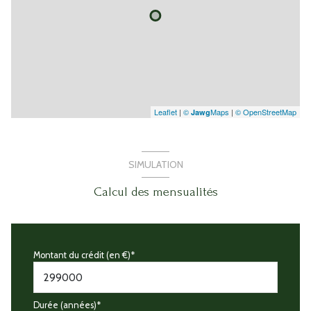
Leaflet
|
©
Maps
|
© OpenStreetMap
Jawg
SIMULATION
Calcul des mensualités
Montant du crédit (en €)*
Durée (années)*