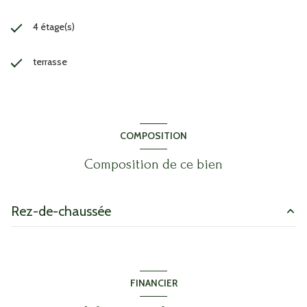
4 étage(s)
terrasse
COMPOSITION
Composition de ce bien
Rez-de-chaussée
salon/sejour
32.05 m²
chambre
12.55 m²
FINANCIER
chambre
12.03 m²