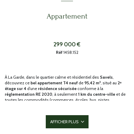
Appartement
299 000 €
Réf
1458.152
À La Garde, dans le quartier calme et résidentiel des
Savels
,
découvrez ce
bel appartement T4 neuf
de
95,42 m²
, situé au
2ᵉ
étage sur 4
d’une
résidence sécurisée
conforme à la
réglementation RE 2020
, à seulement
1 km du centre-ville
et de
toutes les commodités (commerces, écoles, bus, pistes
cyclables).
Cet appartement de
4 pièces
offre des volumes généreux et une
distribution idéale pour une vie de famille :
AFFICHER PLUS
•
Séjour/cuisine
lumineux et convivial, avec cuisine ouverte sur le
salon