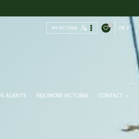
0
MY VICTORIA
FR
Contacter Le Syndic
S AGENTS
REJOINDRE VICTORIA
CONTACT
Contacter La Gestion
Contacter La Transact