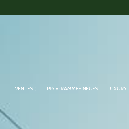
Maisons/Villas
Appartements
Maisons/Villa
VENTES
PROGRAMMES NEUFS
LUXURY
Biens En Viager
Appartement
Biens Commerciaux
Ventes Confid
Autres Biens