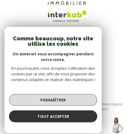
Comme beaucoup, notre site
ADHÉRENTS
utilise les cookies
NOUS ADHÉRONS
On aimerait vous accompagner pendant
votre visite.
En poursuivant, vous acceptez l'utilisation des
cookies par ce site, afin de vous proposer des
contenus adaptés et réaliser des statistiques !
© 2026 | Tous droits réservés
PARAMÉTRER
Nos honoraires
Nos partenaires
Mentions légales
Admin
Politique RGPD
Cookies
TOUT ACCEPTER
Réalisé par :
DA SILVA
Agence