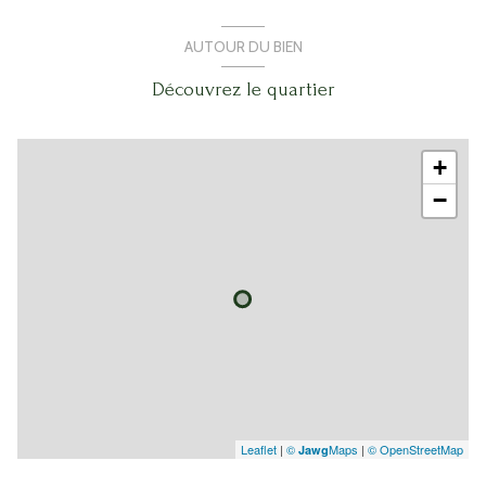
chambre
15.5 m²
AUTOUR DU BIEN
chambre
15.8 m²
Découvrez le quartier
entrée
12.74 m²
+
−
Leaflet
|
©
Maps
|
© OpenStreetMap
Jawg