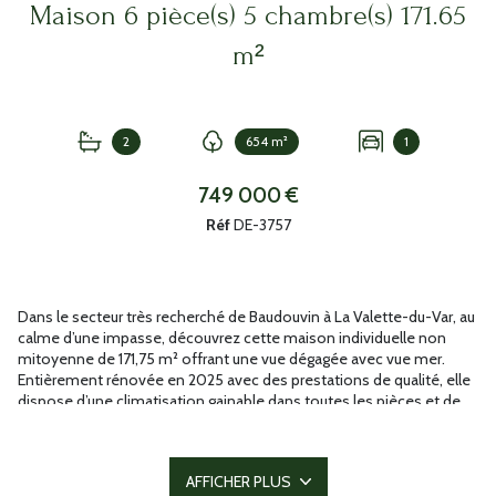
Maison 6 pièce(s) 5 chambre(s) 171.65
m²
2
654 m²
1
749 000 €
Réf
DE-3757
Dans le secteur très recherché de Baudouvin à La Valette-du-Var, au
calme d’une impasse, découvrez cette maison individuelle non
mitoyenne de 171,75 m² offrant une vue dégagée avec vue mer.
Entièrement rénovée en 2025 avec des prestations de qualité, elle
dispose d’une climatisation gainable dans toutes les pièces et de
larges baies vitrées en aluminium double vitrage, dont des
ouvertures à galandage créant une véritable continuité entre
intérieur et extérieur.
AFFICHER PLUS