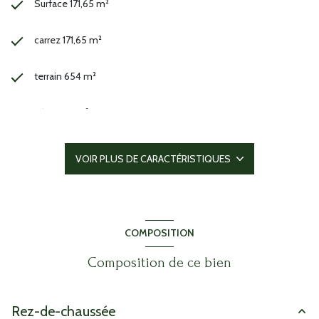
Surface 171,65 m²
carrez 171,65 m²
terrain 654 m²
séjour 35 m²
5 chambre(s)
VOIR PLUS DE CARACTÉRISTIQUES
2 salle(s) de bain
cuisine américaine
COMPOSITION
Chauffage individuel : air pulsé (climatisation)
Composition de ce bien
1 garage(s)
Rez-de-chaussée