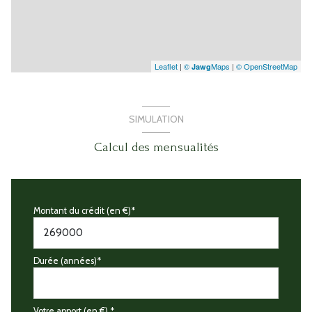
Leaflet
|
©
Maps
|
© OpenStreetMap
Jawg
SIMULATION
Calcul des mensualités
Montant du crédit (en €)*
Durée (années)*
Votre apport (en €) *