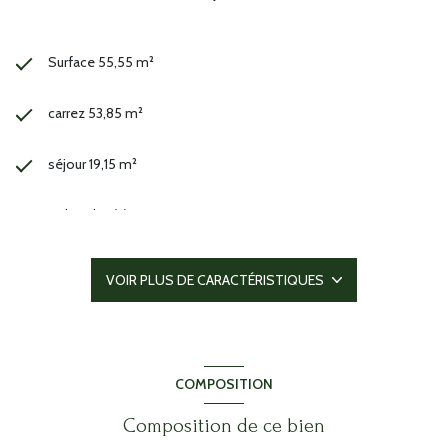
Surface 55,55 m²
carrez 53,85 m²
séjour 19,15 m²
2 chambre(s)
1 salle(s) de bain
VOIR PLUS DE CARACTÉRISTIQUES
construit en 1974
cuisine séparée (équipée)
COMPOSITION
exposition Sud-Ouest
Composition de ce bien