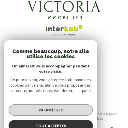
Comme beaucoup, notre site
ADHÉRENTS
utilise les cookies
NOUS ADHÉRONS
On aimerait vous accompagner pendant
votre visite.
En poursuivant, vous acceptez l'utilisation des
cookies par ce site, afin de vous proposer des
contenus adaptés et réaliser des statistiques !
© 2026 | Tous droits réservés
PARAMÉTRER
Nos honoraires
Nos partenaires
Mentions légales
Admin
Politique RGPD
Cookies
TOUT ACCEPTER