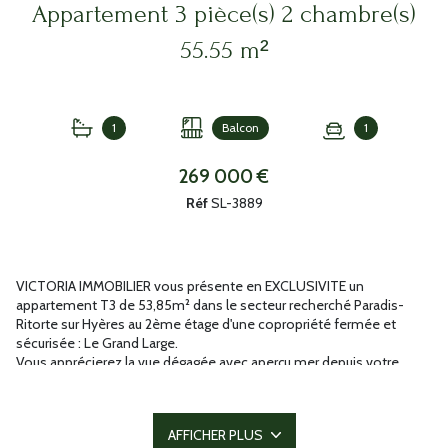
Appartement 3 pièce(s) 2 chambre(s)
55.55 m²
1
Balcon
1
269 000 €
Réf
SL-3889
VICTORIA IMMOBILIER vous présente en EXCLUSIVITE un
appartement T3 de 53,85m² dans le secteur recherché Paradis-
Ritorte sur Hyères au 2ème étage d'une copropriété fermée et
sécurisée : Le Grand Large.
Vous apprécierez la vue dégagée avec aperçu mer depuis votre
balcon exposé Sud-Ouest, parfait pour profiter du soleil Varois. Cet
appartement se compose d'un séjour- salle à manger lumineux,
d'une cuisine aménagée et équipée donnant accès à l'extérieur. La
AFFICHER PLUS
partie nuit est constituée de deux chambres avec dressings et vues