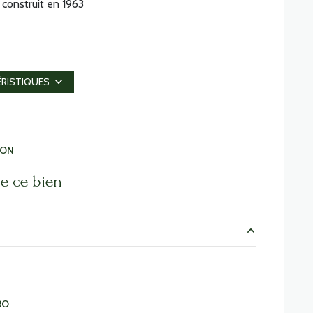
construit en 1963
Chauffage collectif : radiateur (gaz)
1 niveau(x)
ÉRISTIQUES
5 étage(s)
ION
vue Jardin
e ce bien
balcon
m²
m²
RO