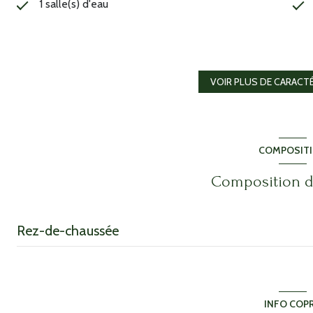
1 salle(s) d'eau
cuisine américaine (équipée)
exposition Sud-Ouest
VOIR PLUS DE CARACT
2ème étage
COMPOSIT
ascenseur
Composition d
cave
Rez-de-chaussée
interphone
chambre
entrée
INFO COP