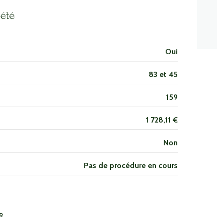
m²
été
m²
m²
Oui
m²
83 et 45
m²
159
m²
1 728,11 €
Non
Pas de procédure en cours
R