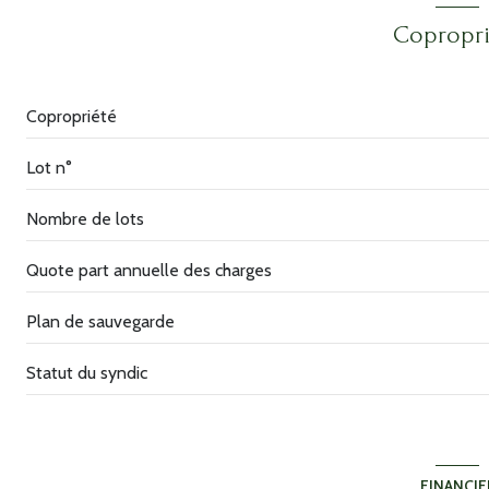
cuisine
Copropri
salon/sejour
WC
Copropriété
salle de bain
Lot n°
balcon
Nombre de lots
bureau
Quote part annuelle des charges
Plan de sauvegarde
Statut du syndic
FINANCIE