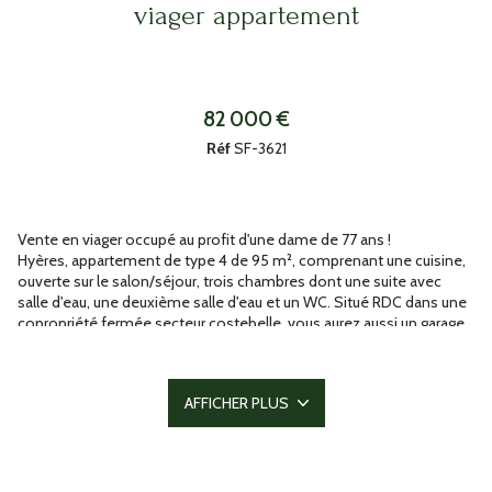
viager appartement
82 000 €
Réf
SF-3621
Vente en viager occupé au profit d'une dame de 77 ans !
Hyères, appartement de type 4 de 95 m², comprenant une cuisine,
ouverte sur le salon/séjour, trois chambres dont une suite avec
salle d'eau, une deuxième salle d'eau et un WC. Situé RDC dans une
copropriété fermée secteur costebelle, vous aurez aussi un garage,
une cave et une terrasse. Ce bien est équipé de PVC double vitrage,
d'une pompe à chaleur (chaud et froid) gainable.
Valeur vénale du bien : 400 000 €, bouquet de 82 000 € et rentes
AFFICHER PLUS
de 963 €/ mois.
Vente en viager nue-propriété possible, avec un bouquet
uniquement (contactez nous pour plus d'informations)
Honoraires agence charge acquéreur : 5.50 % de la valeur vénale.
Annonce proposée par un agent commercial