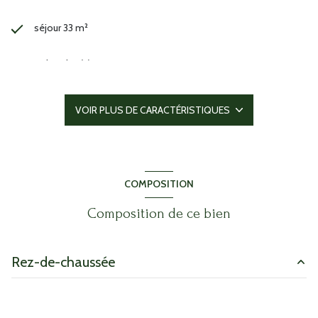
séjour 33 m²
3 chambre(s)
2 salle(s) d'eau
VOIR PLUS DE CARACTÉRISTIQUES
construit en 2004
cuisine américaine (équipée)
COMPOSITION
Chauffage individuel : air pulsé (pompe à chaleur)
Composition de ce bien
1 garage(s)
Rez-de-chaussée
exposition Sud
entrée
9.25 m²
ascenseur