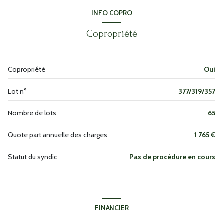
degagement
1.18 m²
INFO COPRO
WC
1.18 m²
cave
Copropriété
chambre
10.4 m²
terrasse
chambre
10.92 m²
Copropriété
Oui
interphone
chambre
14.40 m²
Lot n°
377/319/357
salle d'eau
2.68 m²
accès handicapé
chambre
4.28 m²
Nombre de lots
65
salon/sejour
33 m²
Quote part annuelle des charges
1 765 €
cuisine
6.65 m²
Statut du syndic
Pas de procédure en cours
dressing
1.64 m²
FINANCIER