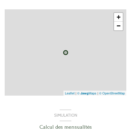
+
−
Leaflet
|
©
Maps
|
© OpenStreetMap
Jawg
SIMULATION
Calcul des mensualités