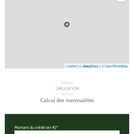
Leaflet
|
©
Maps
|
© OpenStreetMap
Jawg
SIMULATION
Calcul des mensualités
Montant du crédit (en €)*