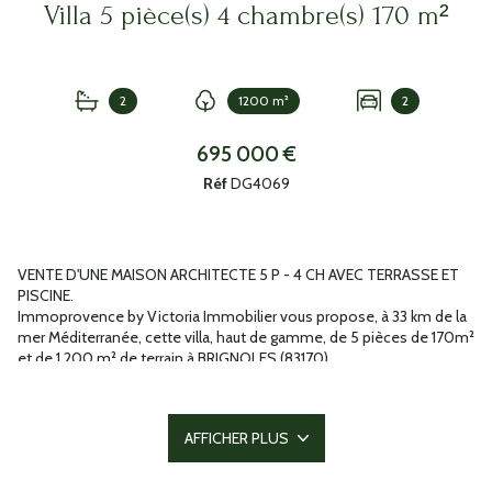
Villa 5 pièce(s) 4 chambre(s) 170 m²
2
1200 m²
2
695 000 €
Réf
DG4069
VENTE D'UNE MAISON ARCHITECTE 5 P - 4 CH AVEC TERRASSE ET
PISCINE.
Immoprovence by Victoria Immobilier vous propose, à 33 km de la
mer Méditerranée, cette villa, haut de gamme, de 5 pièces de 170m²
et de 1 200 m² de terrain à BRIGNOLES (83170).
Elle inclut quatre chambres, une cuisine Américaine,aménagée et
bien équipée et deux salles de bains. Buanderie, Cave àvin. Clim
réversible de partout. Portail automatique. Alarme. Eau de ville et
AFFICHER PLUS
forage.
Idéal pour avoir un peu d'air frais ou prendre le soleil, elle dispose
d'une belle piscine, de deux terrasses et d'un jardin. Calme absolu.