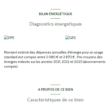
Pas de vis-à-vis. Pas de travaux à faire.
Pour les véhicules, elle dispose d'un garage 2 voitures et de deux
places de parking.
BILAN ÉNERGÉTIQUE
L'autoroute A8 est accessible à 3 km. On trouve des
restaurants,plusieurs commerces à quelques minutes à peine.
Diagnostics énergetiques
Les informations sur les risques auxquels ce bien est exposésont
disponibles sur le site Géorisques : www.georisques.gouv.fr.
Découvrez toutes les originalités de cette maison à vendre
enprenant rendez-vous avec votre agence
immobilièreImmoprovence by victoria Immobilier.
Annonce proposée par un agent commercial
Montant estimé des dépenses annuelles d'énergie pour un usage
standard est compris entre 2 080 € et 2 870 € . Prix moyens des
énergies indexés sur les années 2021, 2022 et 2023 (abonnements
compris).
A PROPOS DE CE BIEN
Caractéristiques de ce bien