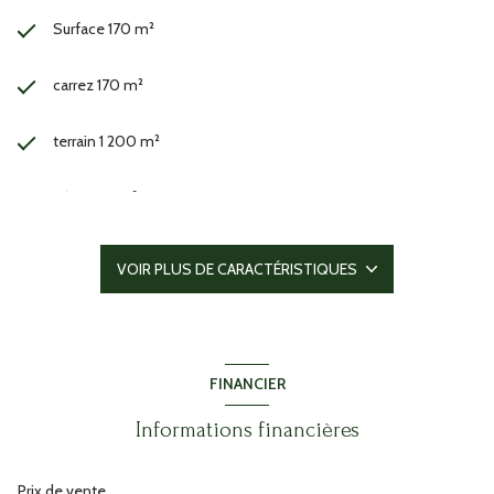
Surface 170 m²
carrez 170 m²
terrain 1 200 m²
séjour 47 m²
4 chambre(s)
VOIR PLUS DE CARACTÉRISTIQUES
2 salle(s) de bain
construit en 2004
FINANCIER
cuisine américaine (équipée)
Informations financières
Chauffage central : trad_type_chauff_air_eau (pompe à
Prix de vente