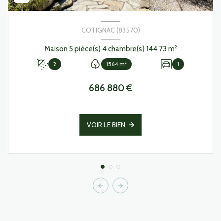
COTIGNAC (83570)
Maison 5 pièce(s) 4 chambre(s) 144.73 m²
2
1564 m²
1
686 880 €
VOIR LE BIEN