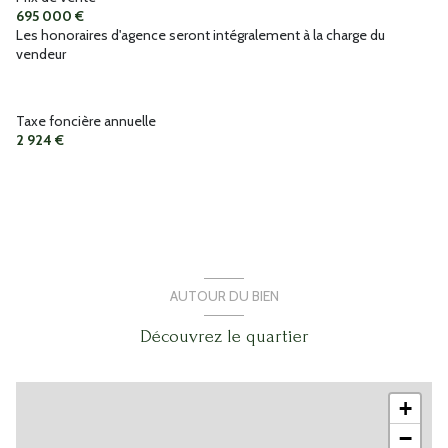
chaleur)
695 000 €
Les honoraires d'agence seront intégralement à la charge du
vendeur
2 garage(s)
exposition Sud-Ouest
Taxe foncière annuelle
2 924 €
3 niveau(x)
vue Panoramique
terrasse
AUTOUR DU BIEN
arboré
Découvrez le quartier
interphone
+
−